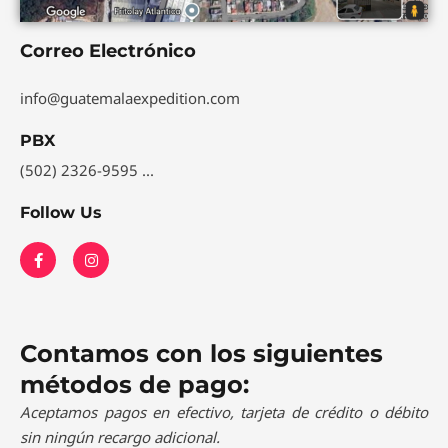
Correo Electrónico
info@guatemalaexpedition.com
PBX
(502) 2326-9595 ...
Follow Us
F
I
a
n
c
s
e
t
b
a
o
g
o
r
Contamos con los siguientes
k
a
-
m
métodos de pago:
f
Aceptamos pagos en efectivo, tarjeta de crédito o débito
sin ningún recargo adicional.